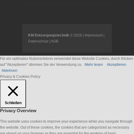
KM Entsorgungstechnik
© 2026 |
Impressum
|
Datenschutz
|
AGB
Für ein optimales Nutzererlebnis verwendet diese Website Cookies, durch Klicken
auf "Akzeptieren" stimmen Sie der Verwendung zu.
Mehr lesen
Akzeptieren
Ablehnen
Privacy & Cookies Policy
Schließen
Privacy Overview
This website uses cookies to improve your experience while you navigate through
the website. Out of these cookies, the cookies that are categorized as necessary
are stored on your browser as they are essential for the working of basic